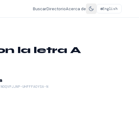
Buscar
Directorio
Acerca de
English
🌐
 la letra A
a
FNOQVPJJNP-UHFFFAOYSA-N