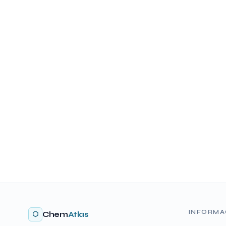
INFORMA
⬡
Chem
Atlas