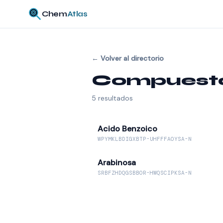
Chem
Atlas
←
Volver al directorio
Compuestos
5
resultados
Acido Benzoico
WPYMKLBDIGXBTP-UHFFFAOYSA-N
Arabinosa
SRBFZHDQGSBBOR-HWQSCIPKSA-N