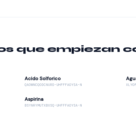
 que empiezan con
Acido Solforico
Agu
QAOWNCQODCNURD-UHFFFAOYSA-N
XLYO
Aspirina
BSYNRYMUTXBXSQ-UHFFFAOYSA-N