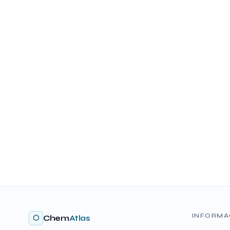
INFORMA
⬡
Chem
Atlas